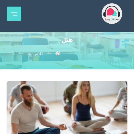
هتل
کلاس ها
هتل